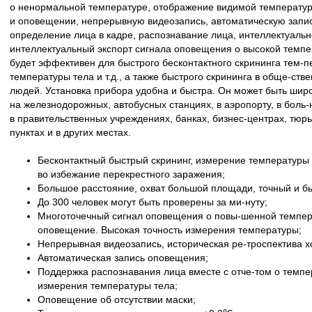
о ненормальной температуре, отображение видимой температур
и оповещении, непрерывную видеозапись, автоматическую запи
определение лица в кадре, распознавание лица, интеллектуальн
интеллектуальный экспорт сигнала оповещения о высокой темпе
будет эффективен для быстрого бесконтактного скрининга тем-п
температуры тела и т.д., а также быстрого скрининга в обще-ст
людей. Установка прибора удобна и быстра. Он может быть широ
на железнодорожных, автобусных станциях, в аэропорту, в боль-
в правительственных учреждениях, банках, бизнес-центрах, тюр
пунктах и в других местах.
Бесконтактный быстрый скрининг, измерение температуры
во избежание перекрестного заражения;
Большое расстояние, охват большой площади, точный и бы
До 300 человек могут быть проверены за ми-нуту;
Многоточечный сигнал оповещения о повы-шенной темпер
оповещение. Высокая точность измерения температуры;
Непрерывная видеозапись, историческая ре-троспектива 
Автоматическая запись оповещения;
Поддержка распознавания лица вместе с отче-том о темпе
измерения температуры тела;
Оповещение об отсутствии маски;