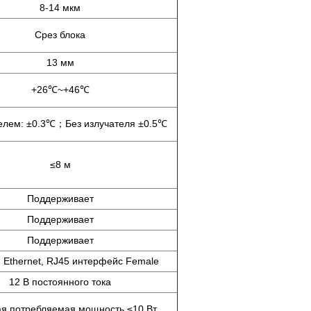
8-14 мкм
Срез блока
13 мм
+26℃~+46℃
елем: ±0.3℃；Без излучателя ±0.5℃
≤8 м
Поддерживает
Поддерживает
Поддерживает
 Ethernet, RJ45 интерфейс Female
12 В постоянного тока
я потребляемая мощность ≤10 Вт