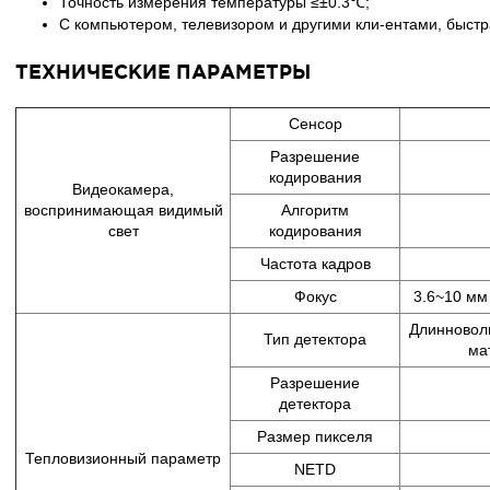
Точность измерения температуры ≤±0.3℃;
С компьютером, телевизором и другими кли-ентами, быстр
ТЕХНИЧЕСКИЕ ПАРАМЕТРЫ
Сенсор
Разрешение
кодирования
Видеокамера,
воспринимающая видимый
Алгоритм
свет
кодирования
Частота кадров
Фокус
3.6~10 мм
Длинновол
Тип детектора
ма
Разрешение
детектора
Размер пикселя
Тепловизионный параметр
NETD