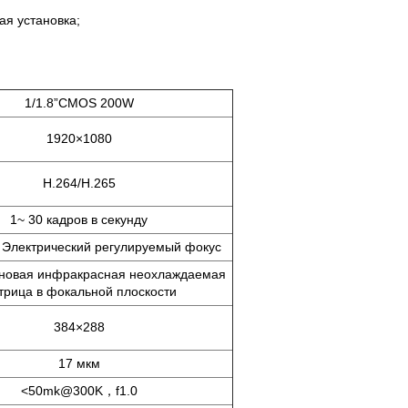
ая установка;
1/1.8”CMOS 200W
1920×1080
H.264/H.265
1~ 30 кадров в секунду
 Электрический регулируемый фокус
новая инфракрасная неохлаждаемая
трица в фокальной плоскости
384×288
17 мкм
<50mk@300K，f1.0