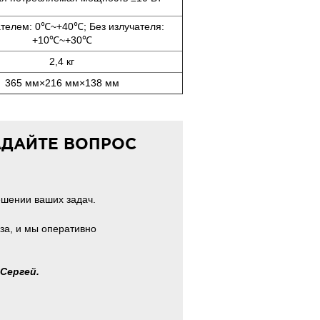
ателем: 0℃~+40℃; Без излучателя:
+10℃~+30℃
2,4 кг
365 мм×216 мм×138 мм
АДАЙТЕ ВОПРОС
ешении ваших задач.
за, и мы оперативно
 Сергей.