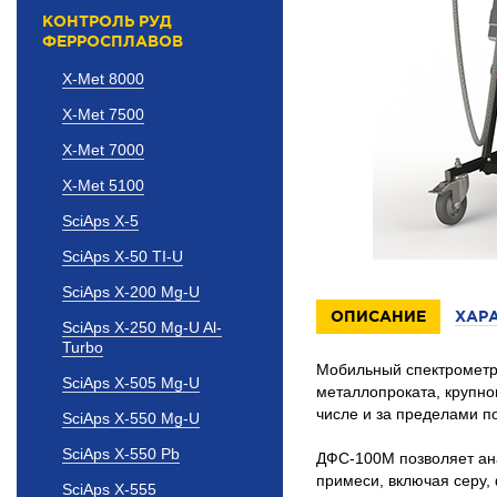
КОНТРОЛЬ РУД
ФЕРРОСПЛАВОВ
X-Met 8000
X-Met 7500
X-Met 7000
X-Met 5100
SciAps X-5
SciAps X-50 TI-U
SciAps X-200 Mg-U
ОПИСАНИЕ
ХАР
SciAps X-250 Mg-U Al-
Turbo
Мобильный спектрометр,
SciAps X-505 Mg-U
металлопроката, крупно
числе и за пределами 
SciAps X-550 Mg-U
SciAps X-550 Pb
ДФС-100М позволяет ан
примеси, включая серу,
SciAps X-555