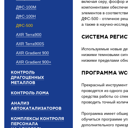
включая серу, фосфор и
ДФС-100М
компонентами обеспечи
элементов в соответств
ДФС-100Н
ДФС-500 - отличное реш
а также в научно-иссле
ДФС-500
AXR Terra900
СИСТЕМА РЕГИ
AXR Terra900S
Используемые новые де
AXR Gradient 900
низкими темновыми сиг
низкими пределами обн
AXR Gradient 900+
ПРОГРАММА WC
КОНТРОЛЬ
ДРАГОЦЕННЫХ
МЕТАЛЛОВ
Прекрасный инструмент
проводятся из одного р
КОНТРОЛЬ ЛОМА
средства работы со спек
проводить точный колич
АНАЛИЗ
АВТОКАТАЛИЗАТОРОВ
Программа имеет обширн
КОМПЛЕКСЫ КОНТРОЛЯ
обучиться программе у
ПЕРСОНАЛА
дополнительного приезд