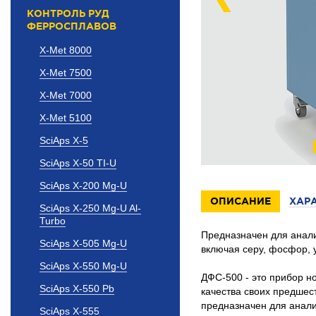
КОНТРОЛЬ РУД
ФЕРРОСПЛАВОВ
X-Met 8000
X-Met 7500
X-Met 7000
X-Met 5100
SciAps X-5
SciAps X-50 TI-U
SciAps X-200 Mg-U
ОПИСАНИЕ
ХАР
SciAps X-250 Mg-U Al-
Turbo
Предназначен для анали
SciAps X-505 Mg-U
включая серу, фосфор, 
SciAps X-550 Mg-U
ДФС-500 - это прибор н
SciAps X-550 Pb
качества своих предшес
предназначен для анали
SciAps X-555