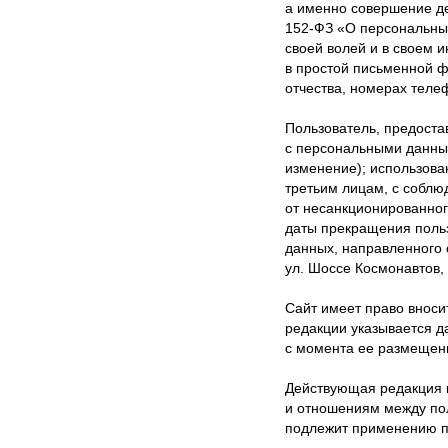
а именно совершение дей
152-ФЗ «О персональных 
своей волей и в своем 
в простой письменной 
отчества, номерах телеф
Пользователь, предоста
с персональными данным
изменение); использован
третьим лицам, с собл
от несанкционированного
даты прекращения польз
данных, направленного 
ул. Шоссе Космонавтов, 
Сайт имеет право вноси
редакции указывается д
с момента ее размещени
Действующая редакция вс
и отношениям между по
подлежит применению п